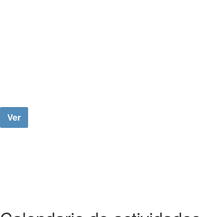
sobre el TDAH?
Hemos realizado una
selección de
para que conozcas más en
vídeos
profundidad éste trastorno....
Ver