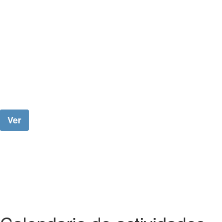
sobre el TDAH?
Hemos realizado una
selección de
para que conozcas más en
vídeos
profundidad éste trastorno....
Ver